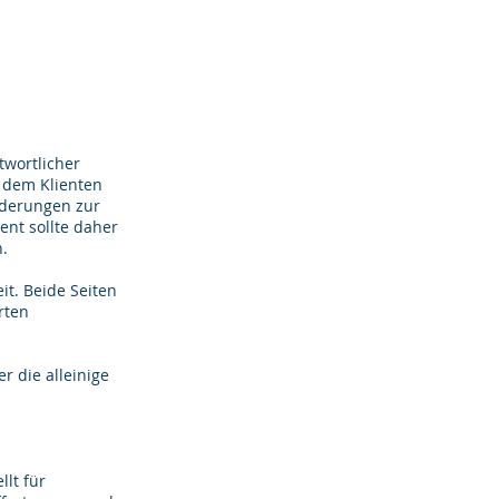
twortlicher
t dem Klienten
nderungen zur
ent sollte daher
n.
it. Beide Seiten
rten
r die alleinige
lt für