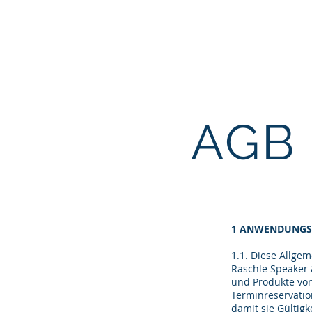
PETER RASCHLE
Coach & Speaker
AGB
1 ANWENDUNGSB
1.1. Diese Allge
Raschle Speaker 
und Produkte von
Terminreservatio
damit sie Gültigk