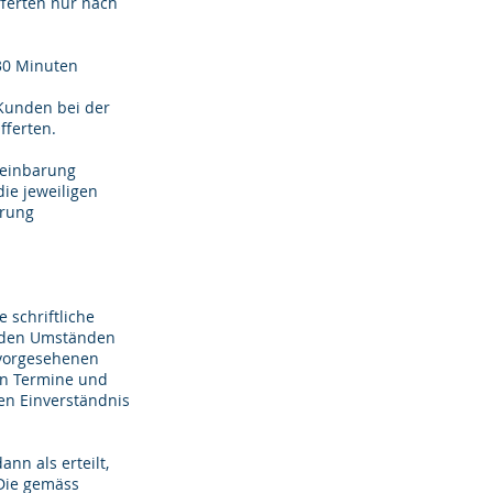
ferten nur nach
 30 Minuten
 Kunden bei der
fferten.
ereinbarung
ie jeweiligen
arung
e schriftliche
us den Umständen
m vorgesehenen
en Termine und
gen Einverständnis
nn als erteilt,
 Die gemäss