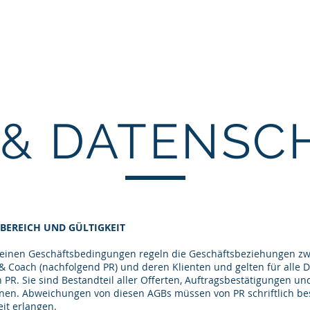
Coaching
Speaker
Über mich
Referenzen
 & DATENSC
EREICH UND GÜLTIGKEIT
meinen Geschäftsbedingungen regeln die Geschäftsbeziehungen zw
& Coach (nachfolgend PR) und deren Klienten und gelten für alle D
 PR. Sie sind Bestandteil aller Offerten, Auftragsbestätigungen un
nen. Abweichungen von diesen AGBs müssen von PR schriftlich bes
eit erlangen.