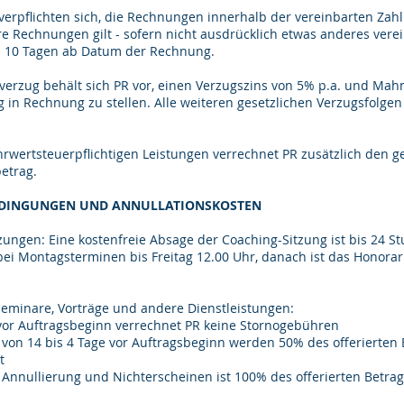
 verpflichten sich, die Rechnungen innerhalb der vereinbarten Zahl
e Rechnungen gilt - sofern nicht ausdrücklich etwas anderes verein
n 10 Tagen ab Datum der Rechnung.
sverzug behält sich PR vor, einen Verzugszins von 5% p.a. und Ma
 in Rechnung zu stellen. Alle weiteren gesetzlichen Verzugsfolge
ehrwertsteuerpflichtigen Leistungen verrechnet PR zusätzlich den g
etrag.
EDINGUNGEN UND ANNULLATIONSKOSTEN
tzungen: Eine kostenfreie Absage der Coaching-Sitzung ist bis 24 
bei Montagsterminen bis Freitag 12.00 Uhr, danach ist das Honorar 
Seminare, Vorträge und andere Dienstleistungen:
or Auftragsbeginn verrechnet PR keine Stornogebühren
von 14 bis 4 Tage vor Auftragsbeginn werden 50% des offerierten 
t
nnullierung und Nichterscheinen ist 100% des offerierten Betra