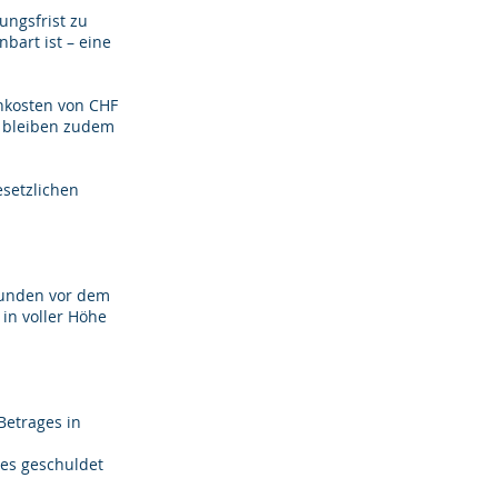
ungsfrist zu
bart ist – eine
hnkosten von CHF
n bleiben zudem
esetzlichen
Stunden vor dem
in voller Höhe
Betrages in
ges geschuldet