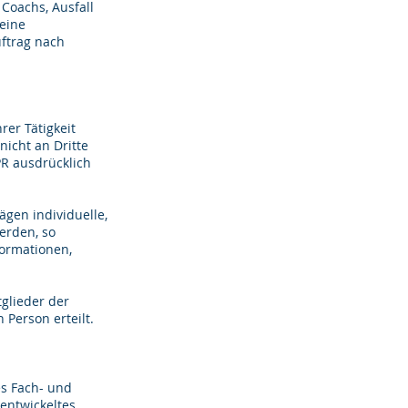
 Coachs, Ausfall
keine
uftrag nach
er Tätigkeit
 nicht an Dritte
PR ausdrücklich
gen individuelle,
erden, so
formationen,
glieder der
Person erteilt.
es Fach- und
ntwickeltes,