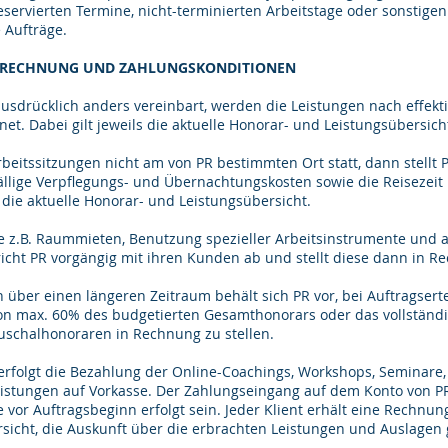
eservierten Termine, nicht-terminierten Arbeitstage oder sonstige
e Aufträge.
ERRECHNUNG UND ZAHLUNGSKONDITIONEN
ausdrücklich anders vereinbart, werden die Leistungen nach effekti
t. Dabei gilt jeweils die aktuelle Honorar- und Leistungsübersich
rbeitssitzungen nicht am von PR bestimmten Ort statt, dann stellt 
fällige Verpflegungs- und Übernachtungskosten sowie die Reisezeit
s die aktuelle Honorar- und Leistungsübersicht.
ie z.B. Raummieten, Benutzung spezieller Arbeitsinstrumente und 
icht PR vorgängig mit ihren Kunden ab und stellt diese dann in R
n über einen längeren Zeitraum behält sich PR vor, bei Auftragsert
n max. 60% des budgetierten Gesamthonorars oder das vollständi
uschalhonoraren in Rechnung zu stellen.
l erfolgt die Bezahlung der Online-Coachings, Workshops, Seminare
istungen auf Vorkasse. Der Zahlungseingang auf dem Konto von 
 vor Auftragsbeginn erfolgt sein. Jeder Klient erhält eine Rechnung
rsicht, die Auskunft über die erbrachten Leistungen und Auslagen 