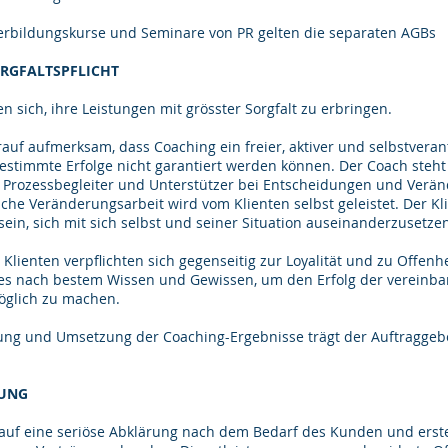
iterbildungskurse und Seminare von PR gelten die separaten AGBs
ORGFALTSPFLICHT
ten sich, ihre Leistungen mit grösster Sorgfalt zu erbringen.
rauf aufmerksam, dass Coaching ein freier, aktiver und selbstveran
bestimmte Erfolge nicht garantiert werden können. Der Coach steh
 Prozessbegleiter und Unterstützer bei Entscheidungen und Verä
liche Veränderungsarbeit wird vom Klienten selbst geleistet. Der Kli
sein, sich mit sich selbst und seiner Situation auseinanderzusetze
 Klienten verpflichten sich gegenseitig zur Loyalität und zu Offenhe
es nach bestem Wissen und Gewissen, um den Erfolg der vereinba
öglich zu machen.
zung und Umsetzung der Coaching-Ergebnisse trägt der Auftraggebe
LUNG
t auf eine seriöse Abklärung nach dem Bedarf des Kunden und erstel