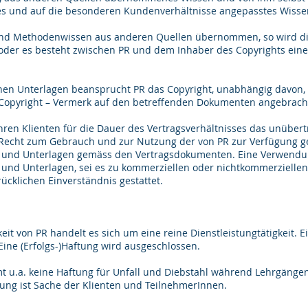
es und auf die besonderen Kundenverhältnisse angepasstes Wisse
 und Methodenwissen aus anderen Quellen übernommen, so wird di
t, oder es besteht zwischen PR und dem Inhaber des Copyrights ei
genen Unterlagen beansprucht PR das Copyright, unabhängig davon,
opyright – Vermerk auf den betreffenden Dokumenten angebracht
ihren Klienten für die Dauer des Vertragsverhältnisses das unübert
 Recht zum Gebrauch und zur Nutzung der von PR zur Verfügung ge
n und Unterlagen gemäss den Vertragsdokumenten. Eine Verwendu
 und Unterlagen, sei es zu kommerziellen oder nichtkommerziellen
ücklichen Einverständnis gestattet.
gkeit von PR handelt es sich um eine reine Dienstleistungtätigkeit. Ei
 Eine (Erfolgs-)Haftung wird ausgeschlossen.
t u.a. keine Haftung für Unfall und Diebstahl während Lehrgänge
rung ist Sache der Klienten und TeilnehmerInnen.