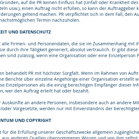
Gründen, auf die PR keinen Einfluss hat (Unfall oder Krankheit des
eln usw.), einen Auftrag nicht erfüllen, so kann der Auftraggeber 
derungen geltend machen. PR verpflichtet sich in dem Fall, den A
 nächstmöglichen Termin nachzuholen.
KEIT UND DATENSCHUTZ
t alle Firmen- und Personendaten, die sie im Zusammenhang mit ihr
sie durch ihre Tätigkeit generiert, absolut vertraulich. Er gibt diese
n sind zulässig, wenn eine Organisation oder eine Einzelperson 
en behandelt PR mit höchster Sorgfalt. Wenn im Rahmen von Aufträ
 Berichte über einzelne Angehörige einer Organisation erstellt w
ese Einzelpersonen als die einzig berechtigen Empfänger dieser In
, wer den Auftrag erteilt hat oder bezahlt.
er Auskünfte an andere Personen, insbesondere auch an andere Mit
/oder Vorgesetzte, werden nur mit Einverständnis der berechtigten 
GENTUM UND COPYRIGHT
t für die Erfüllung unserer Geschäftszwecke allgemein zugänglich
 aus anderen Quellen übernommenes Wissen und von ihm selbst e