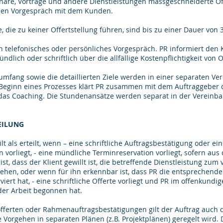
are, Vorträge und andere Dienstleistungen massgeschneiderte Of
hen Vorgespräch mit dem Kunden.
, die zu keiner Offertstellung führen, sind bis zu einer Dauer von
in telefonisches oder persönliches Vorgespräch. PR informiert den
ndlich oder schriftlich über die allfällige Kostenpflichtigkeit von O
sumfang sowie die detaillierten Ziele werden in einer separaten V
 Beginn eines Prozesses klärt PR zusammen mit dem Auftraggeber d
das Coaching. Die Stundenansätze werden separat in der Vereinb
EILUNG
ilt als erteilt, wenn – eine schriftliche Auftragsbestätigung oder ein
n vorliegt, - eine mündliche Terminreservation vorliegt, sofern a
ist, dass der Klient gewillt ist, die betreffende Dienstleistung zu
iehen, oder wenn für ihn erkennbar ist, dass PR die entsprechend
iert hat, - eine schriftliche Offerte vorliegt und PR im offenkundi
er Arbeit begonnen hat.
fferten oder Rahmenauftragsbestätigungen gilt der Auftrag auch da
 Vorgehen in separaten Plänen (z.B. Projektplänen) geregelt wird.