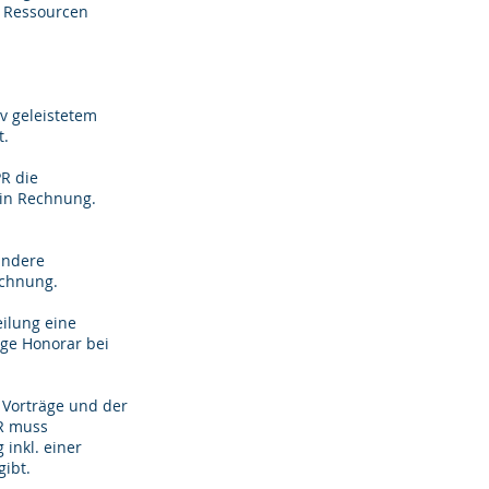
n Ressourcen
v geleistetem
t.
PR die
 in Rechnung.
andere
echnung.
eilung eine
ge Honorar bei
, Vorträge und der
PR muss
 inkl. einer
gibt.