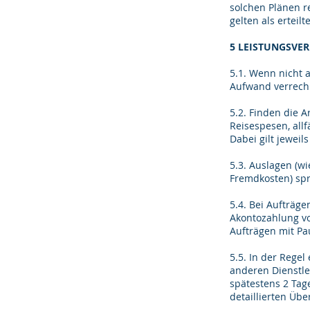
solchen Plänen r
gelten als erteilt
5 LEISTUNGSV
5.1. Wenn nicht 
Aufwand verrechne
5.2. Finden die A
Reisespesen, all
Dabei gilt jeweil
5.3. Auslagen (w
Fremdkosten) spr
5.4. Bei Aufträge
Akontozahlung vo
Aufträgen mit Pa
5.5. In der Rege
anderen Dienstle
spätestens 2 Tage
detaillierten Übe