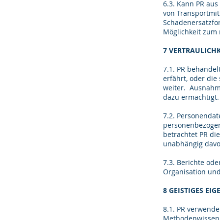
6.3. Kann PR aus 
von Transportmitt
Schadenersatzfor
Möglichkeit zum
7 VERTRAULICH
7.1. PR behandel
erfährt, oder die 
weiter. Ausnahme
dazu ermächtigt.
7.2. Personendat
personenbezogene
betrachtet PR di
unabhängig davon
7.3. Berichte od
Organisation und
8 GEISTIGES EI
8.1. PR verwende
Methodenwissen,