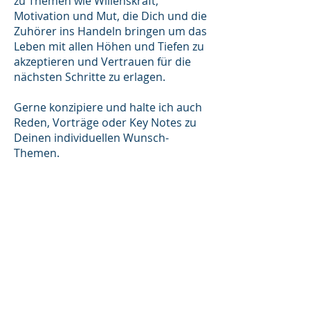
zu Themen wie Willenskraft,
Motivation und Mut, die Dich und die
Zuhörer ins Handeln bringen um das
Leben mit allen Höhen und Tiefen zu
akzeptieren und Vertrauen für die
nächsten Schritte zu erlagen.
Gerne konzipiere und halte ich auch
Reden, Vorträge oder Key Notes zu
Deinen individuellen Wunsch-
Themen.
Kontaktiere mich jetzt!
Für Anfragen zu Reden, Vorträge oder
Key Notes kontaktiere mich gerne über
das
Kontaktformular
oder unter: